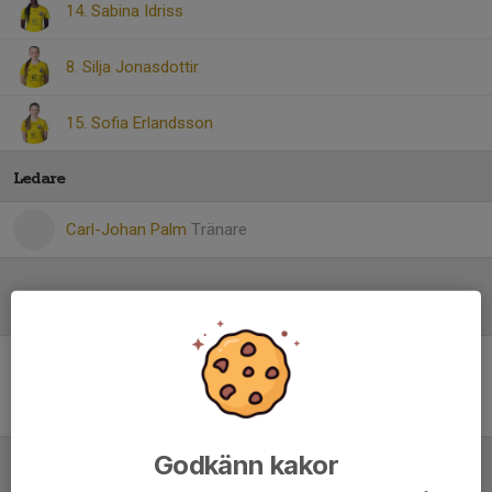
14. Sabina Idriss
8. Silja Jonasdottir
15. Sofia Erlandsson
Ledare
Carl-Johan Palm
Tränare
Referat
Inget referat skrivet
Godkänn kakor