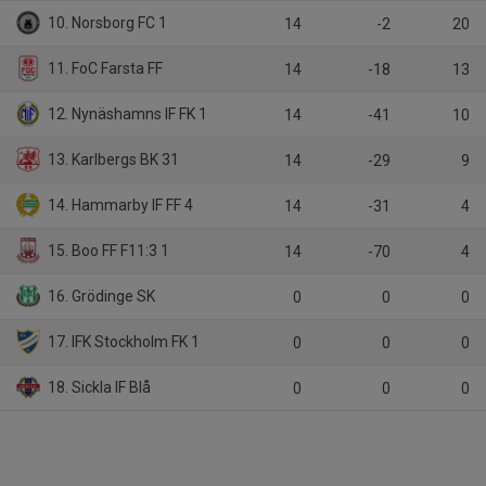
10. Norsborg FC 1
14
-2
20
11. FoC Farsta FF
14
-18
13
12. Nynäshamns IF FK 1
14
-41
10
13. Karlbergs BK 31
14
-29
9
14. Hammarby IF FF 4
14
-31
4
15. Boo FF F11:3 1
14
-70
4
16. Grödinge SK
0
0
0
17. IFK Stockholm FK 1
0
0
0
18. Sickla IF Blå
0
0
0