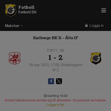
Fotboll
Fotboll DU
Logga in
Matcher
Karlbergs BK 31 - Älta IF
F2011- 3B
1 - 2
28 sep 2025, 17:00, Stadshagens
IP 2
Samling 16:00
Endast kallade kunde anmäla sig till aktiviteten. 20 personer var kallade.
Logga in här