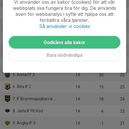
Tabell
Vi använder oss av kakor (cookies) för att vår
webbplats ska fungera bra för dig. De används
även för webbanalys i syfte att hjälpa oss att
F2011- 3B
M
+/-
P
förbättra våra tjänster.
Så använder vi cookies
1. Stuvsta IF 2
14
46
39
2. Enskede IK 3
14
60
34
Godkänn alla kakor
3. Skogås-Trångsunds FF Blå
14
29
29
Bara nödvändiga
4. Hanvikens SK Röd
14
10
26
5. Årsta FF 2
14
20
25
6. Älta IF 2
14
15
25
7. IF Brommapojkarna 11-3
14
18
24
8. Järla IF FK Röd
14
-6
22
9. Ängby IF 3
14
-1
21