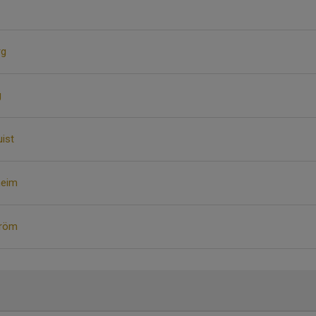
rg
g
ist
heim
tröm