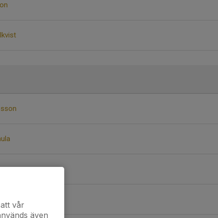
son
lkvist
bsson
ula
att vår
 används även