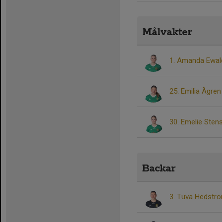
Målvakter
1. Amanda Ewal
25. Emilia Ågren
30. Emelie Sten
Backar
3. Tuva Hedstr