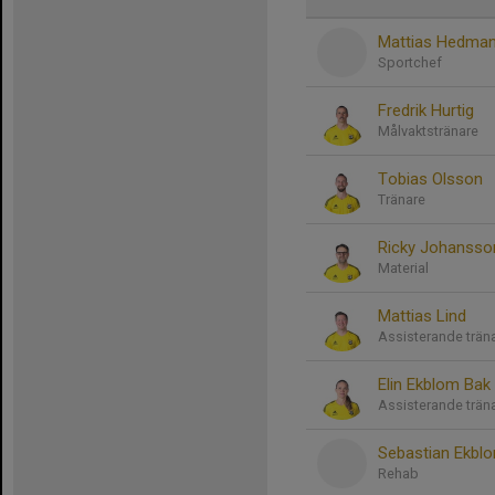
Mattias Hedma
Sportchef
Fredrik Hurtig
Målvaktstränare
Tobias Olsson
Tränare
Ricky Johansso
Material
Mattias Lind
Assisterande trän
Elin Ekblom Bak
Assisterande trän
Sebastian Ekbl
Rehab