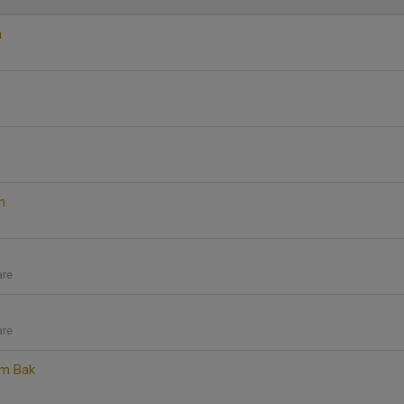
n
n
are
are
om Bak