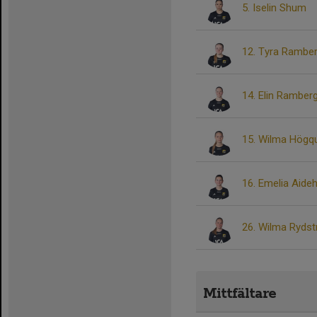
5. Iselin Shum
12. Tyra Rambe
14. Elin Ramber
15. Wilma Högqu
16. Emelia Aide
26. Wilma Ryds
Mittfältare