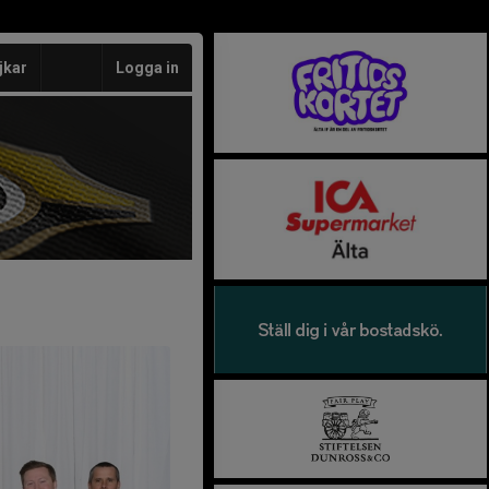
jkar
Logga in