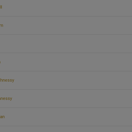
l
öm
m
ghnessy
hnessy
an