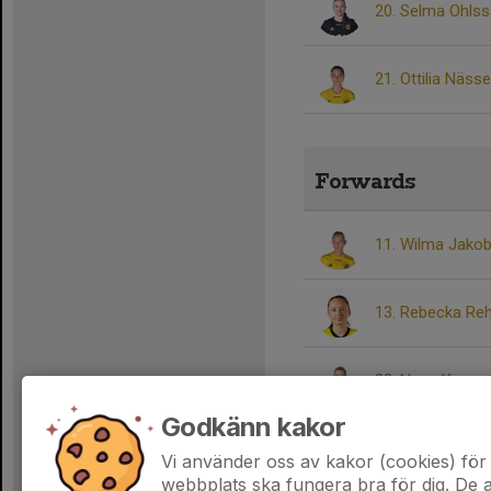
20. Selma Ohls
21. Ottilia Nässe
Forwards
11. Wilma Jako
13. Rebecka Reh
22. Nova Kenas
Godkänn kakor
24. Tilde Ilonen
Vi använder oss av kakor (cookies) för 
webbplats ska fungera bra för dig. De