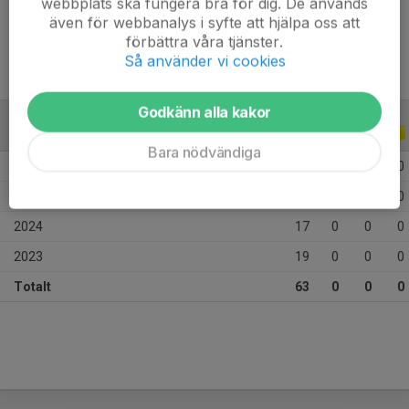
webbplats ska fungera bra för dig. De används
Ålder
20 år
även för webbanalys i syfte att hjälpa oss att
förbättra våra tjänster.
Så använder vi cookies
Godkänn alla kakor
ALLA SERIER
ALLA ÅR
Bara nödvändiga
2026
12
0
0
0
2025
15
0
0
0
2024
17
0
0
0
2023
19
0
0
0
Totalt
63
0
0
0