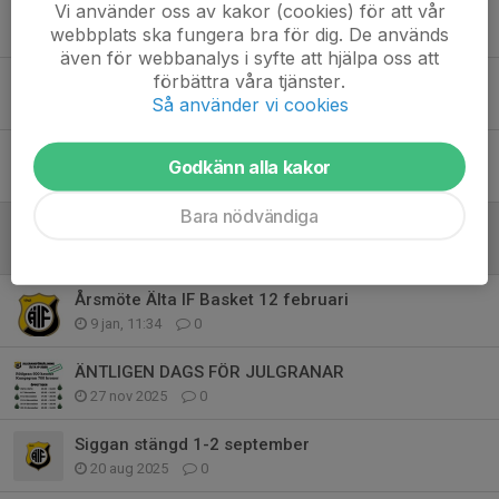
Vi använder oss av kakor (cookies) för att vår
Ändrade parkeringsregler vid Ishallen/Stavan
webbplats ska fungera bra för dig. De används
9 apr, 19:30
0
även för webbanalys i syfte att hjälpa oss att
förbättra våra tjänster.
Nu öppnar anmälan till Summer Basketball skills camp
Så använder vi cookies
4 mar, 16:08
0
Grattis till Älta IF Basket P2012 - seriesegrare
Godkänn alla kakor
20 feb, 11:21
5
Bara nödvändiga
Tränare med landslagsmeriter - Elin Eldebrink
4 feb, 13:59
11
Årsmöte Älta IF Basket 12 februari
9 jan, 11:34
0
ÄNTLIGEN DAGS FÖR JULGRANAR
27 nov 2025
0
Siggan stängd 1-2 september
20 aug 2025
0