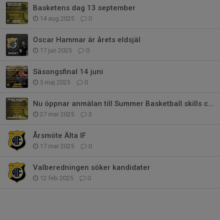
Basketens dag 13 september
14 aug 2025
0
Oscar Hammar är årets eldsjäl
17 jun 2025
0
Säsongsfinal 14 juni
5 maj 2025
0
Nu öppnar anmälan till Summer Basketball skills camp
27 mar 2025
3
Årsmöte Älta IF
17 mar 2025
0
Valberedningen söker kandidater
12 feb 2025
0