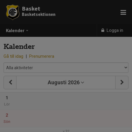
Basket
Basketsektionen
Logga in
Kalender
Kalender
Gå till idag
|
Prenumerera
Augusti 2026
1
Lör
2
Sön
v.32