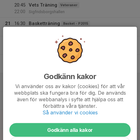
20:45
Vets Träning
Veteraner
22:00
Sigfridsborgshallen
21
16:30
Basketträning
Basket - P2015
17:30
Fre
Siggan
17:30
Kickoff basket P2015 Ny
Basket - P2015 Ny
19:30
Badet i Strålsjön
20:00
Matchkväll P14 m.fl.
Basket - P2014
21:00
Sigfridsborgshallen
Godkänn kakor
22
10:00
Basketträning extra
Basket - P2014
12:00
Vi använder oss av kakor (cookies) för att vår
Lör
Sigfridsborgshallen
webbplats ska fungera bra för dig. De används
14:00
Basketträning extra
Basket - P2014
även för webbanalys i syfte att hjälpa oss att
16:00
Sigfridsborgshallen
förbättra våra tjänster.
Så använder vi cookies
23
17:45
Basketträning P2015 Ny
Basket - P2015 Ny
19:15
Sön
Sigfridsborgshallen
Godkänn alla kakor
18:00
Basketträning
Basket - P2015