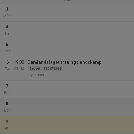
3
Mån
4
Tis
5
Ons
6
19:00
Damlandslaget träningslandskamp
21:00
Tor
Basket - F2017/2018
Fryshuset
7
Fre
8
Lör
9
Sön