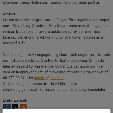
styrelsemötena. Rollen som vice ordförande utses på 2 år.
Revisor
I rollen som revisor granskar du årligen föreningens räkenskaper
samt förvaltning. Arbetet utförs tillsammans med ytterligare en
revisor. Du behöver inte vara auktoriserad revisor men viss
kunskap om ekonomiredovisning behövs. Rollen som revisor
utses på 1 år.
Vi söker dig som vill engagera dig i barn- och ungdomsidrott och
som vill vara en del av Älta IF:s fortsatta utveckling. Om detta
låter intressant för dig eller om du har tips på någon som kan
vara en lämplig kandidat, så tveka inte att höra dig till kansliet på
08-773 06 02, eller
kansliet@altaif.se
.
Valberedningen hoppas att alla vill hjälpa till med denna
rekrytering genom att komma med tips på lämpliga kandidater.
Dela nyhet