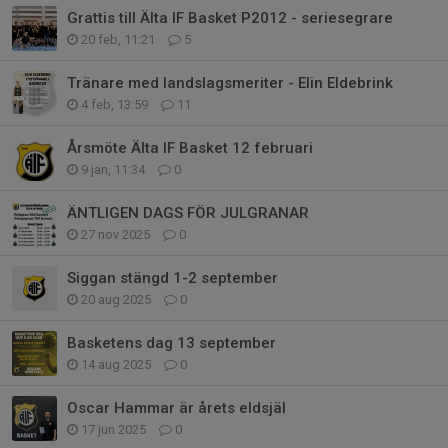
Grattis till Älta IF Basket P2012 - seriesegrare
20 feb, 11:21
5
Tränare med landslagsmeriter - Elin Eldebrink
4 feb, 13:59
11
Årsmöte Älta IF Basket 12 februari
9 jan, 11:34
0
ÄNTLIGEN DAGS FÖR JULGRANAR
27 nov 2025
0
Siggan stängd 1-2 september
20 aug 2025
0
Basketens dag 13 september
14 aug 2025
0
Oscar Hammar är årets eldsjäl
17 jun 2025
0