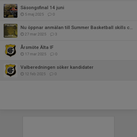
Säsongsfinal 14 juni
5 maj 2025
0
Nu öppnar anmälan till Summer Basketball skills camp
27 mar 2025
3
Årsmöte Älta IF
17 mar 2025
0
Valberedningen söker kandidater
12 feb 2025
0