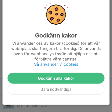
Kommentarer
Godkänn kakor
Tidigare nyheter
Vi använder oss av kakor (cookies) för att vår
webbplats ska fungera bra för dig. De används
Silver i Lions Cup för Älta IF Basket F2011/2012
även för webbanalys i syfte att hjälpa oss att
27 maj, 10:15
1
förbättra våra tjänster.
Så använder vi cookies
Basketen är med på Fotbollens dag 14 maj!
12 maj, 15:04
0
Godkänn alla kakor
Ändrade parkeringsregler vid Ishallen/Stavan
Bara nödvändiga
9 apr, 19:30
0
Nu öppnar anmälan till Summer Basketball skills camp
4 mar, 16:08
0