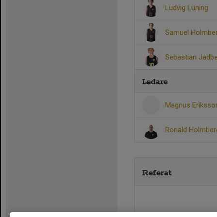
Ludvig Lüning
Samuel Holmber
Sebastian Jadb
Ledare
Magnus Erikss
Ronald Holmbe
Referat