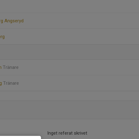
g Angseryd
erg
on
Tränare
rg
Tränare
Inget referat skrivet