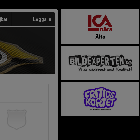
jkar
Logga in