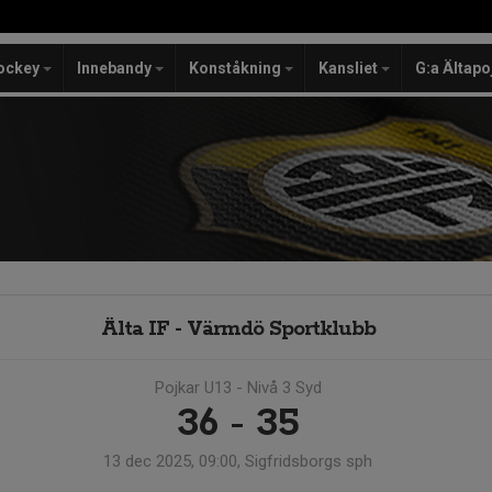
ockey
Innebandy
Konståkning
Kansliet
G:a Ältapo
Älta IF - Värmdö Sportklubb
Pojkar U13 - Nivå 3 Syd
36 - 35
13 dec 2025, 09:00, Sigfridsborgs sph