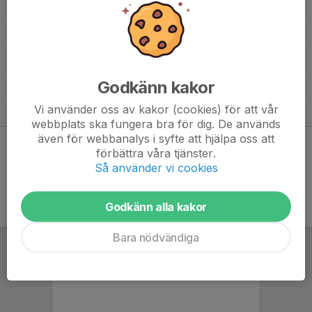
Loa Haddadi Ederyd
21
0
0
0
0
Edvin Wejkner
21
0
0
0
0
Azizi Idriss
11
0
0
0
0
Godkänn kakor
Anton Berthelson Östling
21
0
0
0
0
Vi använder oss av kakor (cookies) för att vår
Adrian Haddadi Lundberg
20
0
0
0
0
webbplats ska fungera bra för dig. De används
även för webbanalys i syfte att hjälpa oss att
Dela statistik
förbättra våra tjänster.
Så använder vi cookies
Godkänn alla kakor
Bara nödvändiga