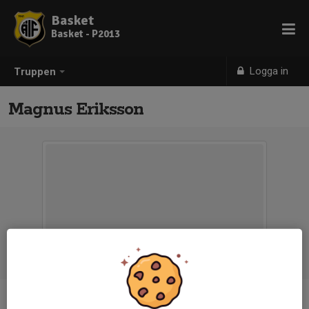
Basket
Basket - P2013
Logga in
Truppen
Magnus Eriksson
Titel
Tränare