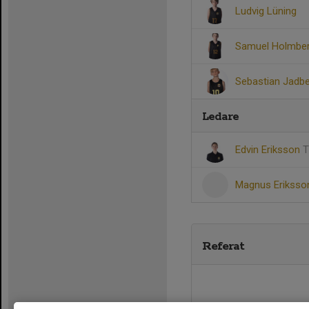
Ludvig Lüning
Samuel Holmber
Sebastian Jadb
Ledare
Edvin Eriksson
T
Magnus Erikss
Referat