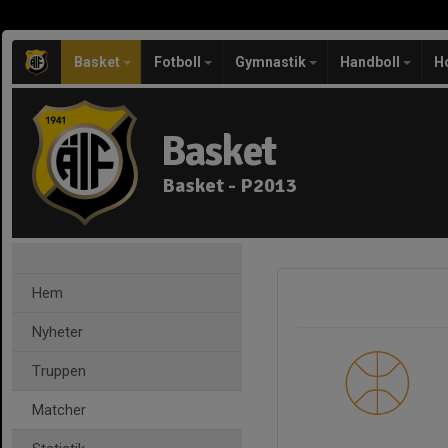
Basket
Fotboll
Gymnastik
Handboll
H
Basket
Basket - P2013
Hem
Nyheter
Truppen
Matcher