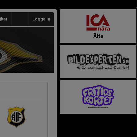
jkar
Logga in