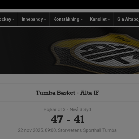
ockey
Innebandy
Konståkning
Kansliet
G:a Ältapo
Tumba Basket - Älta IF
Pojkar U13 - Nivå 3 Syd
47 - 41
22 nov 2025, 09:00, Storvretens Sporthall Tumba