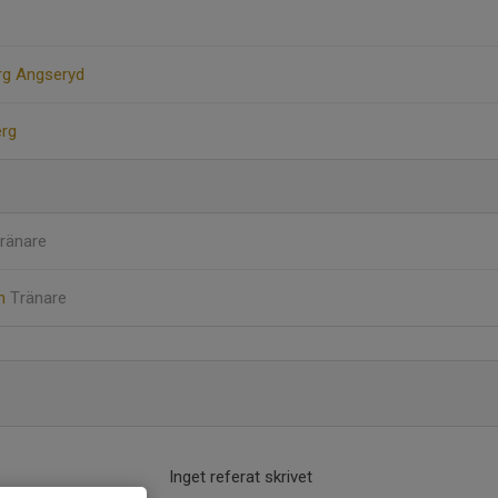
g Angseryd
erg
ränare
on
Tränare
Inget referat skrivet