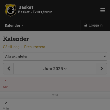
Basket
Basket - F2011/2012
Logga in
Kalender
Kalender
Gå till idag
|
Prenumerera
Juni 2025
1
Sön
v.23
2
Mån