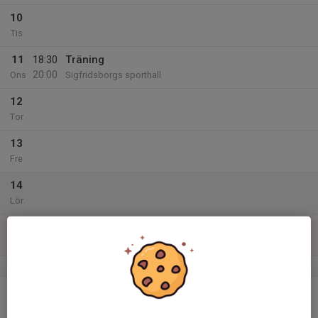
10
Tis
11
18:30
Träning
20:00
Ons
Sigfridsborgs sporthall
12
Tor
13
Fre
14
Lör
15
Sön
v.25
16
Mån