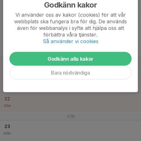
Godkänn kakor
17
Tis
Vi använder oss av kakor (cookies) för att vår
webbplats ska fungera bra för dig. De används
18
även för webbanalys i syfte att hjälpa oss att
Ons
förbättra våra tjänster.
Så använder vi cookies
19
Tor
Godkänn alla kakor
20
Fre
Bara nödvändiga
21
Lör
22
Sön
v.26
23
Mån