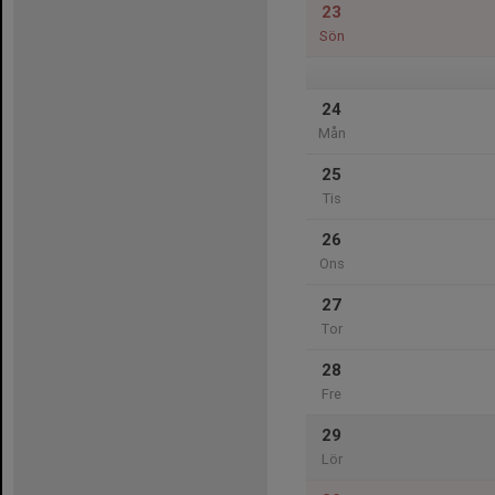
23
Sön
24
Mån
25
Tis
26
Ons
27
Tor
28
Fre
29
Lör