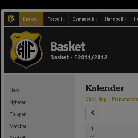
Basket
Fotboll
Gymnastik
Handboll
H
Basket
Basket - F2011/2012
Kalender
Hem
Gå till idag
|
Prenumerer
Nyheter
Truppen
Matcher
1
Lör