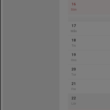
16
Sön
17
Mån
18
Tis
19
Ons
20
Tor
21
Fre
22
Lör