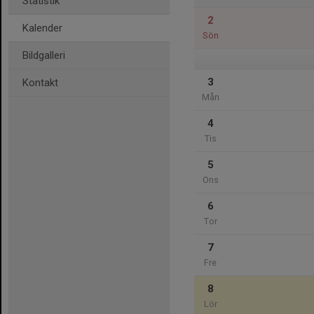
Statistik
2
Kalender
Sön
Bildgalleri
3
Kontakt
Mån
4
Tis
5
Ons
6
Tor
7
Fre
8
Lör