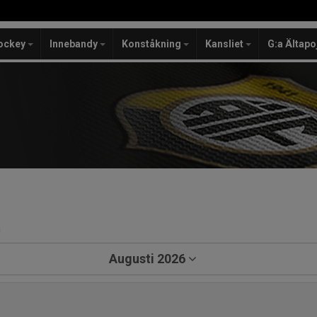
ockey
Innebandy
Konståkning
Kansliet
G:a Ältapo
a
Augusti 2026