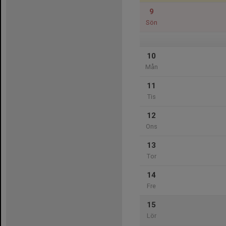
9
Sön
10
Mån
11
Tis
12
Ons
13
Tor
14
Fre
15
Lör