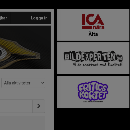
jkar
Logga in