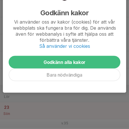
17
Godkänn kakor
Mån
Vi använder oss av kakor (cookies) för att vår
18
webbplats ska fungera bra för dig. De används
Tis
även för webbanalys i syfte att hjälpa oss att
19
förbättra våra tjänster.
Så använder vi cookies
Ons
20
Godkänn alla kakor
Tor
21
Bara nödvändiga
Fre
22
Lör
23
Sön
v.35