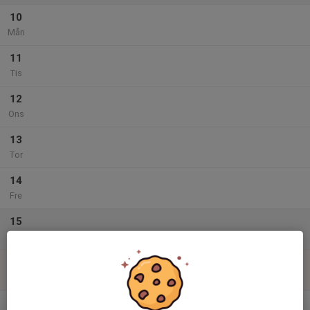
10
Mån
11
Tis
12
Ons
13
Tor
14
Fre
15
Lör
16
Sön
v.34