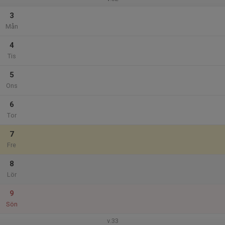
3
Mån
4
Tis
5
Ons
6
Tor
7
Fre
8
Lör
9
Sön
v.33