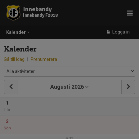
Innebandy
Innebandy F2018
Logga in
Kalender
Kalender
Gå till idag
|
Prenumerera
Augusti 2026
1
Lör
2
Sön
v.32