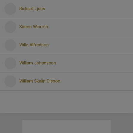
Rickard Ljuhs
Simon Winroth
Wille Alfredson
William Johansson
William Skalin Olsson