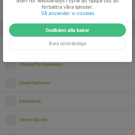
även för webbanalys i syfte att hjälpa oss att
förbättra våra tjänster.
49. Sebastian Askman
Så använder vi cookies
Godkänn alla kakor
Utan position
Bara nödvändiga
Alexander Flink
Christoffer Gunnebro
Daniel Karlsson
David Brink
Dennis Björdin