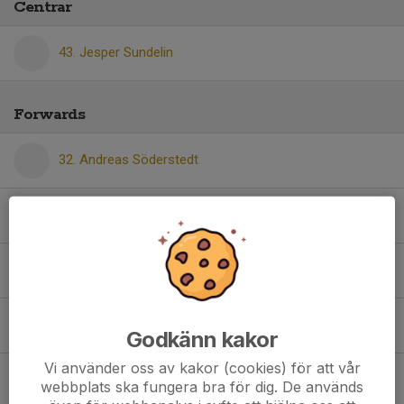
Centrar
43. Jesper Sundelin
Forwards
32. Andreas Söderstedt
5. Charlie Persson
33. Ludvig Arvidsson
68. Lukas Johansson
Godkänn kakor
Vi använder oss av kakor (cookies) för att vår
91. Patrik Öberg
webbplats ska fungera bra för dig. De används