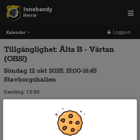
Innebandy
Herrar
Logga in
Kalender
Tillgänglighet: Älta B - Värtan
(OBS!)
Söndag 12 okt 2025, 15:00-16:45
Stavborgshallen
Samling: 15:00
Matchtiden kan ändras till 16.45!