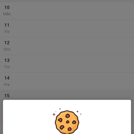
10
Mån
11
Tis
12
Ons
13
Tor
14
Fre
15
Lör
16
Sön
v.34