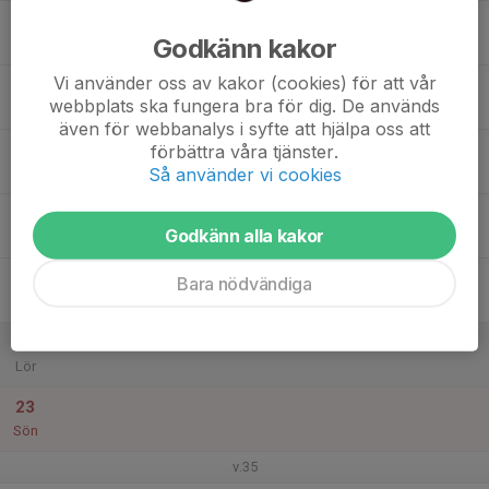
17
Godkänn kakor
Mån
Vi använder oss av kakor (cookies) för att vår
18
webbplats ska fungera bra för dig. De används
Tis
även för webbanalys i syfte att hjälpa oss att
19
förbättra våra tjänster.
Så använder vi cookies
Ons
20
Godkänn alla kakor
Tor
21
Bara nödvändiga
Fre
22
Lör
23
Sön
v.35