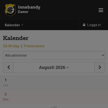
Innebandy
Damer
Logga in
Kalender
Kalender
Gå till idag
|
Prenumerera
Augusti 2026
1
Lör
2
Sön
v.32