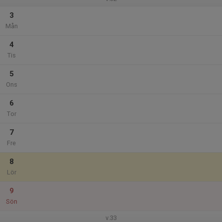
3
Mån
4
Tis
5
Ons
6
Tor
7
Fre
8
Lör
9
Sön
v.33