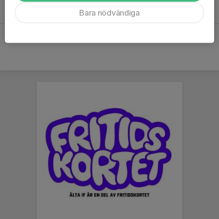
Lyckat första F 8 hockeyskoj på Ekvallen
Bara nödvändiga
17 feb 2025
1