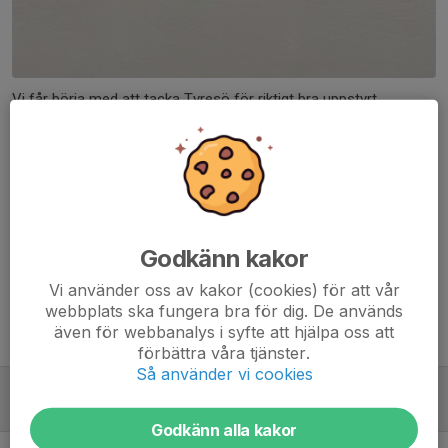
Vi får börja med att tacka Tyresö för riktigt bra uppstyrt
hockeyskoj - den här gången kunde vi ställa upp med två lag. En
fröjd att se hur alla tjejer kämpar och gör sitt bästa hela tiden -
vi hoppas på att kunna få till fler hockeyskoj innan säsongen är
slut!
Dela nyhet
Godkänn kakor
Vi använder oss av kakor (cookies) för att vår
webbplats ska fungera bra för dig. De används
även för webbanalys i syfte att hjälpa oss att
Tidigare nyheter
förbättra våra tjänster.
Så använder vi cookies
Hockeyskoj 2 i Fontanahallen
10 mar 2025
0
Godkänn alla kakor