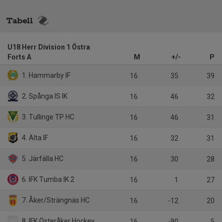
Tabell
U18 Herr Division 1 Östra
Forts A
M
+/-
P
1. Hammarby IF
16
35
39
2. Spånga IS IK
16
46
32
3. Tullinge TP HC
16
46
31
4. Älta IF
16
32
31
5. Järfälla HC
16
30
28
6. IFK Tumba IK 2
16
1
27
7. Åker/Strängnäs HC
16
-12
20
8. IFK Österåker Hockey
16
-90
5