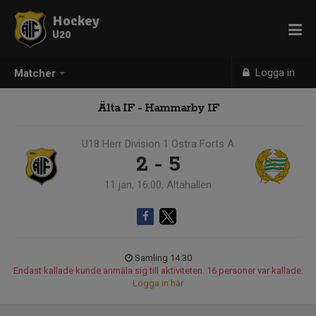
Hockey
U20
Logga in
Matcher
Älta IF - Hammarby IF
U18 Herr Division 1 Östra Forts A
2 - 5
11 jan, 16:00, Ältahallen
Samling 14:30
Endast kallade kunde anmäla sig till aktiviteten. 16 personer var kallade.
Logga in här