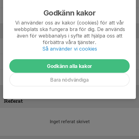
41. Viggo Rostmark
Godkänn kakor
69. Vilgot Erlandsson
Vi använder oss av kakor (cookies) för att vår
webbplats ska fungera bra för dig. De används
Ledare
även för webbanalys i syfte att hjälpa oss att
förbättra våra tjänster.
Marcin Florczyk
Huvudtränare
Så använder vi cookies
Mia Björk
Lagledare
Godkänn alla kakor
Urban Svahn
Lagledare/Materialare
Bara nödvändiga
Referat
Inget referat skrivet