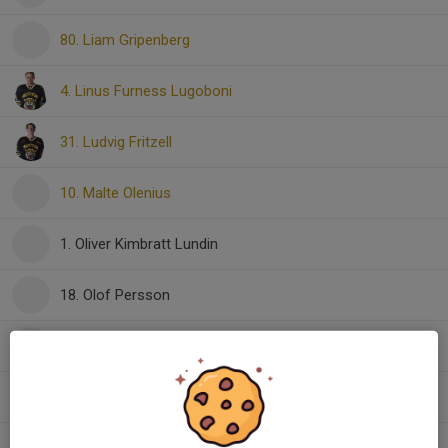
80. Liam Gripenberg
4. Linus Furness Lugoboni
31. Ludvig Fritzell
10. Malte Olenius
1. Oliver Kimbratt Lundin
18. Olof Persson
37. Olof Skaar
32. Victor S Löfvenmark