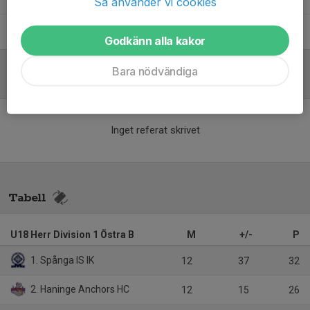
Så använder vi cookies
Urban Svahn
Lagledare/Materialare
Godkänn alla kakor
Bara nödvändiga
Referat
Inget referat skrivet
Tabell
U18 Herr Division 1 Östra B
M
+/-
P
1. Spånga IS IK
12
37
32
2. Haninge Anchors HC
12
15
26