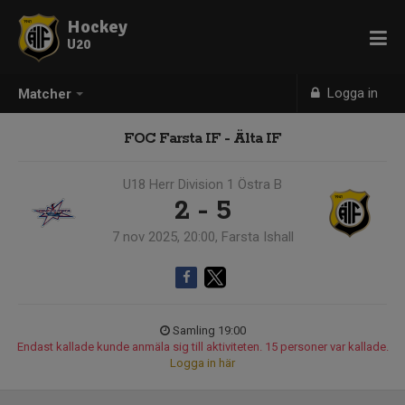
Hockey
U20
Logga in
Matcher
FOC Farsta IF - Älta IF
U18 Herr Division 1 Östra B
2 - 5
7 nov 2025, 20:00, Farsta Ishall
Samling 19:00
Endast kallade kunde anmäla sig till aktiviteten. 15 personer var kallade.
Logga in här