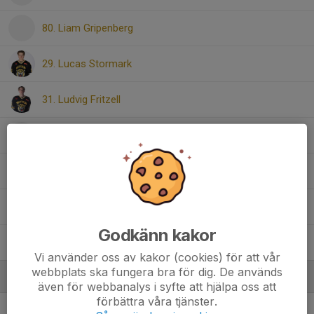
80. Liam Gripenberg
29. Lucas Stormark
31. Ludvig Fritzell
18. Olof Persson
37. Olof Skaar
32. Victor S Löfvenmark
Godkänn kakor
69. Vilgot Erlandsson
Vi använder oss av kakor (cookies) för att vår
webbplats ska fungera bra för dig. De används
Ledare
även för webbanalys i syfte att hjälpa oss att
förbättra våra tjänster.
Anders Fritzell
Tränare