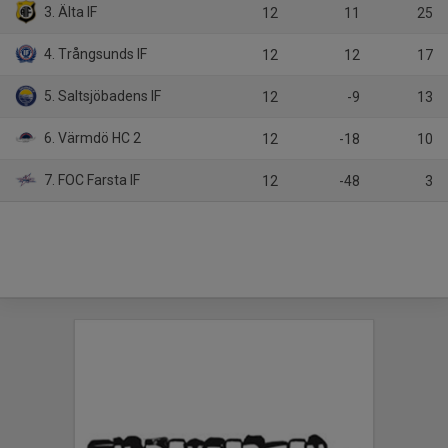
3. Älta IF
12
11
25
4. Trångsunds IF
12
12
17
5. Saltsjöbadens IF
12
-9
13
6. Värmdö HC 2
12
-18
10
7. FOC Farsta IF
12
-48
3