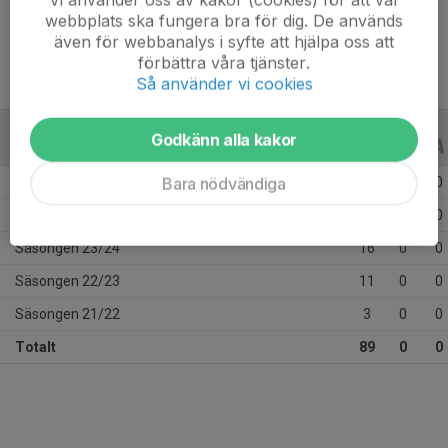
Ålder
15 år
webbplats ska fungera bra för dig. De används
även för webbanalys i syfte att hjälpa oss att
förbättra våra tjänster.
Så använder vi cookies
Godkänn alla kakor
ALLA SERIER
ALLA ÅR
Bara nödvändiga
Säsongen 25/26
32
0
0
Säsongen 24/25
27
0
0
Säsongen 23/24
16
0
0
Säsongen 22/23
11
0
0
Säsongen 21/22
3
0
0
Totalt
89
0
0