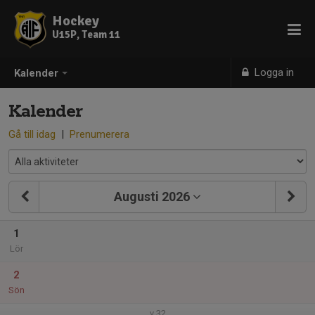
Hockey
U15P, Team 11
Logga in
Kalender
Kalender
Gå till idag
|
Prenumerera
Augusti 2026
1
Lör
2
Sön
v.32