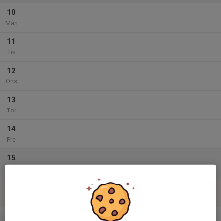
10
Mån
11
Tis
12
Ons
13
Tor
14
Fre
15
Lör
16
Sön
v.34