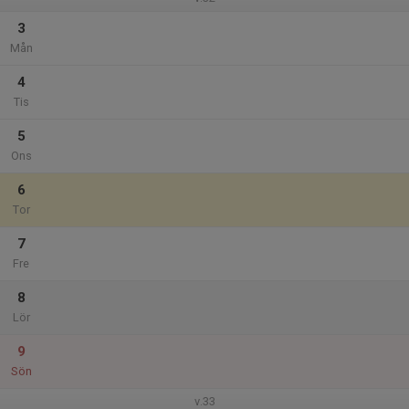
3
Mån
4
Tis
5
Ons
6
Tor
7
Fre
8
Lör
9
Sön
v.33