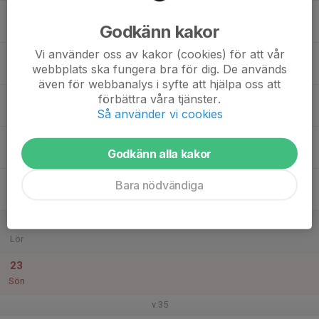
17
Godkänn kakor
Mån
Vi använder oss av kakor (cookies) för att vår
18
webbplats ska fungera bra för dig. De används
Tis
även för webbanalys i syfte att hjälpa oss att
19
förbättra våra tjänster.
Så använder vi cookies
Ons
20
Godkänn alla kakor
Tor
21
Bara nödvändiga
Fre
22
Lör
23
Sön
v.35