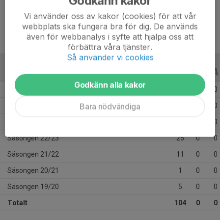
Godkänn kakor
Ålder
16 år
Vi använder oss av kakor (cookies) för att vår
webbplats ska fungera bra för dig. De används
även för webbanalys i syfte att hjälpa oss att
förbättra våra tjänster.
Så använder vi cookies
ALLA SERIER
ALLA ÅR
Godkänn alla kakor
Säsongen 25/26
32
0
0
Bara nödvändiga
Säsongen 24/25
25
0
0
Säsongen 23/24
5
0
0
Säsongen 22/23
25
0
0
Säsongen 21/22
11
0
0
Säsongen 20/21
1
0
0
Säsongen 19/20
5
0
0
Totalt
104
0
0