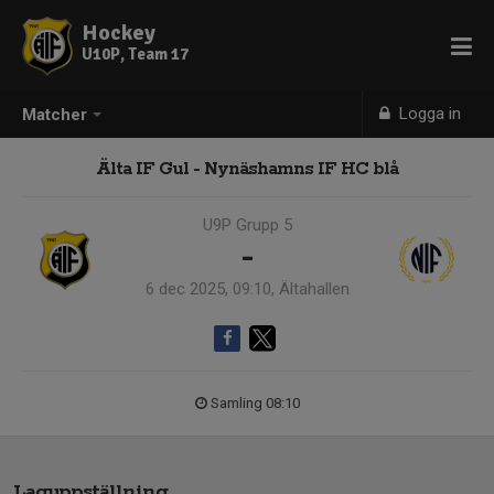
Hockey
U10P, Team 17
Logga in
Matcher
Älta IF Gul - Nynäshamns IF HC blå
U9P Grupp 5
-
6 dec 2025, 09:10, Ältahallen
Samling 08:10
Laguppställning