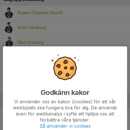
Anakin Chaodee Barrett
Arvid Hamberg
Elliot Uneborg
Loui Fällman Landberg
Lucas Bessing
Olle Ahlman
, U11P, Team 16
Godkänn kakor
Vi använder oss av kakor (cookies) för att vår
Ledare
webbplats ska fungera bra för dig. De används
även för webbanalys i syfte att hjälpa oss att
Christofer Barrett
Hjälptränare/Material/Slip
förbättra våra tjänster.
Så använder vi cookies
Olof Skaar
Tränare