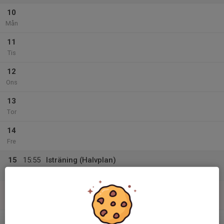
10
Mån
11
Tis
12
Ons
13
Tor
14
Fre
15
15:55
Isträning (Halvplan)
16:45
Lör
Älta ishall
16
Sön
v.34