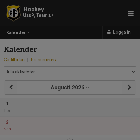
Hockey
U10P, Team 17
Logga in
Kalender
Kalender
Gå till idag
|
Prenumerera
Augusti 2026
1
Lör
2
Sön
v.32