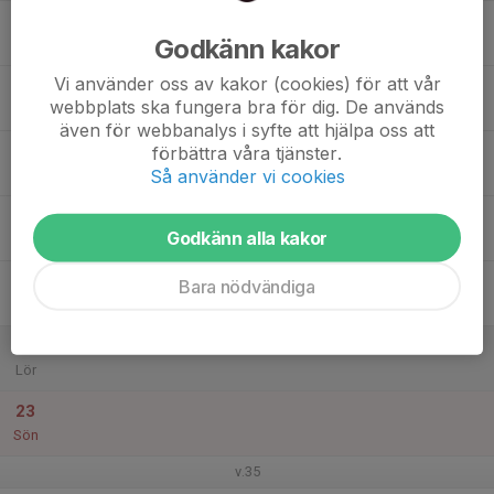
17
Godkänn kakor
Mån
Vi använder oss av kakor (cookies) för att vår
18
webbplats ska fungera bra för dig. De används
Tis
även för webbanalys i syfte att hjälpa oss att
19
förbättra våra tjänster.
Så använder vi cookies
Ons
20
Godkänn alla kakor
Tor
21
Bara nödvändiga
Fre
22
Lör
23
Sön
v.35