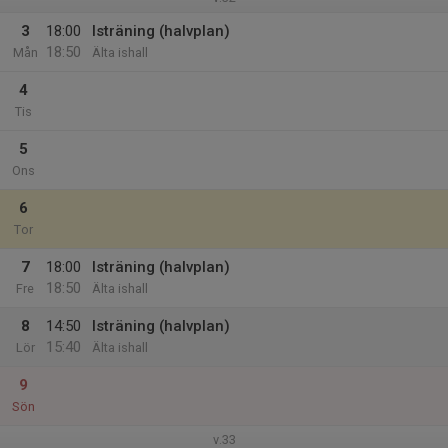
3
18:00
Isträning (halvplan)
18:50
Mån
Älta ishall
4
Tis
5
Ons
6
Tor
7
18:00
Isträning (halvplan)
18:50
Fre
Älta ishall
8
14:50
Isträning (halvplan)
15:40
Lör
Älta ishall
9
Sön
v.33