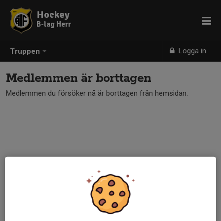
Hockey
B-lag Herr
Logga in
Truppen
Medlemmen är borttagen
Medlemmen du försöker nå är borttagen från hemsidan.