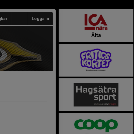
jkar
Logga in