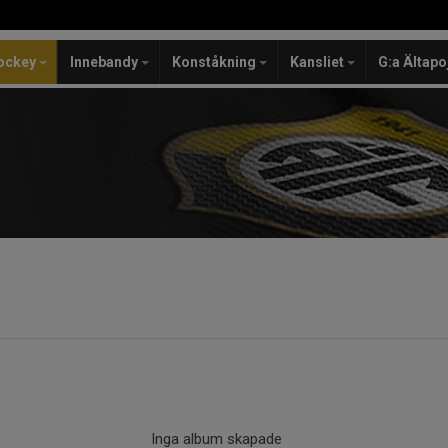
ockey
Innebandy
Konståkning
Kansliet
G:a Ältapo
Inga album skapade