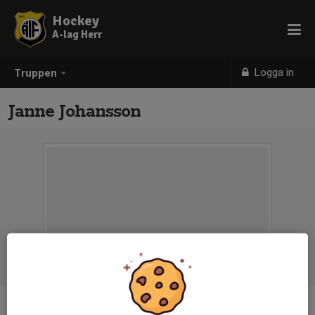
Hockey
A-lag Herr
Logga in
Truppen
Janne Johansson
Titel
Material