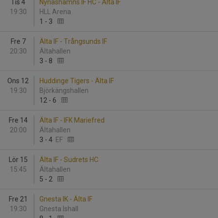
Tis 4
Nynäshamns IF HC - Älta IF
19:30
HLL Arena
1
-
3
Fre 7
Älta IF - Trångsunds IF
20:30
Ältahallen
3
-
8
Ons 12
Huddinge Tigers - Älta IF
19:30
Björkängshallen
12
-
6
Fre 14
Älta IF - IFK Mariefred
20:00
Ältahallen
3
-
4
EF
Lör 15
Älta IF - Sudrets HC
15:45
Ältahallen
5
-
2
Fre 21
Gnesta IK - Älta IF
19:30
Gnesta Ishall