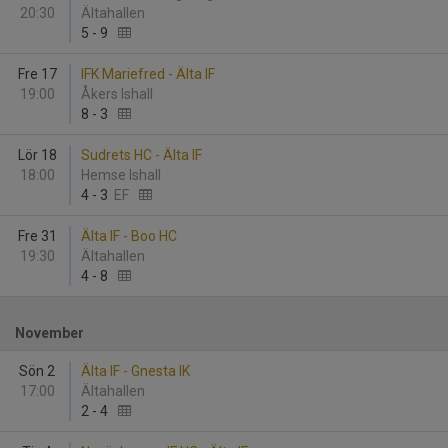
20:30
Ältahallen
5
-
9
Fre 17
IFK Mariefred - Älta IF
19:00
Åkers Ishall
8
-
3
Lör 18
Sudrets HC - Älta IF
18:00
Hemse Ishall
4
-
3
EF
Fre 31
Älta IF - Boo HC
19:30
Ältahallen
4
-
8
November
Sön 2
Älta IF - Gnesta IK
17:00
Ältahallen
2
-
4