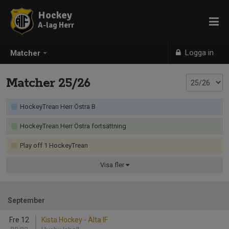
Hockey
A-lag Herr
Logga in
Matcher
Matcher 25/26
HockeyTrean Herr Östra B
HockeyTrean Herr Östra fortsättning
Play off 1 HockeyTrean
Visa
fler
September
Fre 12
Kista Hockey - Älta IF