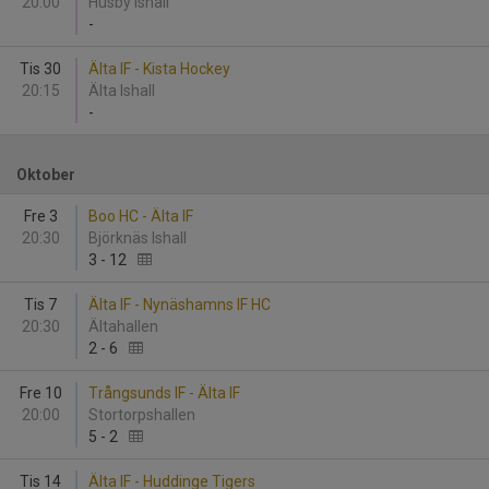
20:00
Husby Ishall
-
Tis 30
Älta IF - Kista Hockey
20:15
Älta Ishall
-
Oktober
Fre 3
Boo HC - Älta IF
20:30
Björknäs Ishall
3
-
12
Tis 7
Älta IF - Nynäshamns IF HC
20:30
Ältahallen
2
-
6
Fre 10
Trångsunds IF - Älta IF
20:00
Stortorpshallen
5
-
2
Tis 14
Älta IF - Huddinge Tigers