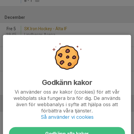
8
-
1
December
Fre 5
SK Iron Hockey - Älta IF
19:45
Lindbergs Arena
5
-
2
Tis 9
Älta IF - Boo HC
20:30
Ältahallen
9
-
2
Sön 14
Älta IF - Sudrets HC
Godkänn kakor
16:00
Ältahallen
4
-
2
Vi använder oss av kakor (cookies) för att vår
webbplats ska fungera bra för dig. De används
även för webbanalys i syfte att hjälpa oss att
Januari - 2026
förbättra våra tjänster.
Så använder vi cookies
Tis 6
Trångsunds IF - Älta IF
19:00
Stortorpshallen
7
-
4
Godkänn alla kakor