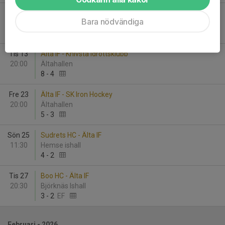
Fre 9
Kista HC - Älta IF
Bara nödvändiga
20:00
Husby Ishall
3
-
7
Tis 13
Älta IF - Knivsta Idrottsklubb
20:00
Ältahallen
8
-
4
Fre 23
Älta IF - SK Iron Hockey
20:00
Ältahallen
5
-
3
Sön 25
Sudrets HC - Älta IF
11:30
Hemse ishall
4
-
2
Tis 27
Boo HC - Älta IF
20:30
Björknäs Ishall
3
-
2
EF
Februari - 2026