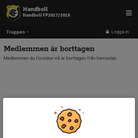
Handboll
Handboll FP2017/2018
Logga in
Truppen
Medlemmen är borttagen
Medlemmen du försöker nå är borttagen från hemsidan.