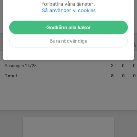
förbättra våra tjänster.
Ålder
9 år
Så använder vi cookies
Godkänn alla kakor
Bara nödvändiga
ALLA SERIER
ALLA ÅR
Säsongen 25/26
5
0
0
Säsongen 24/25
3
0
0
Totalt
8
0
0