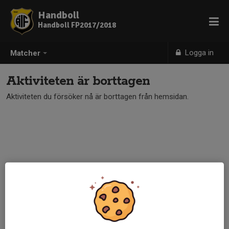
Handboll
Handboll FP2017/2018
Logga in
Matcher
Aktiviteten är borttagen
Aktiviteten du försöker nå är borttagen från hemsidan.