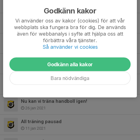
19 okt 2021
Godkänn kakor
Träning inställd 11 september
Vi använder oss av kakor (cookies) för att vår
webbplats ska fungera bra för dig. De används
5 sep 2021
även för webbanalys i syfte att hjälpa oss att
förbättra våra tjänster.
Träningar i maj
Så använder vi cookies
27 apr 2021
Info om träningar i April
Godkänn alla kakor
30 mar 2021
Bara nödvändiga
Inställd träning den 20/2
12 feb 2021
Nu kan vi träna handboll igen!
26 jan 2021
All träning pausad
11 jan 2021