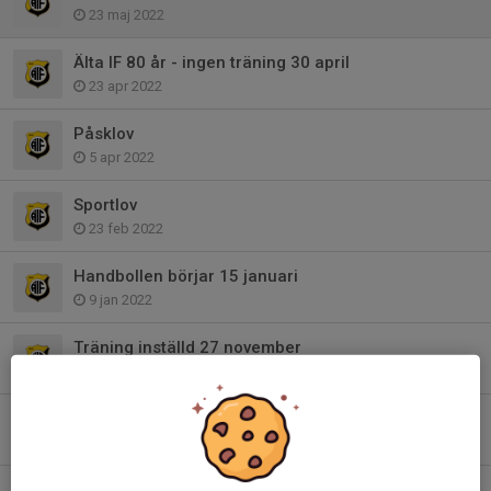
23 maj 2022
Älta IF 80 år - ingen träning 30 april
23 apr 2022
Påsklov
5 apr 2022
Sportlov
23 feb 2022
Handbollen börjar 15 januari
9 jan 2022
Träning inställd 27 november
23 nov 2021
Höstlov
28 okt 2021
Träning inställd 23 oktober