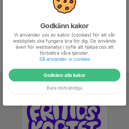
076-101 68 80
almstrompatrik@gmail.com
Fredrik Ones
Godkänn kakor
Tränare
Vi använder oss av kakor (cookies) för att vår
072-736 51 82
folarsen@gmail.com
webbplats ska fungera bra för dig. De används
även för webbanalys i syfte att hjälpa oss att
förbättra våra tjänster.
Så använder vi cookies
Godkänn alla kakor
Bara nödvändiga