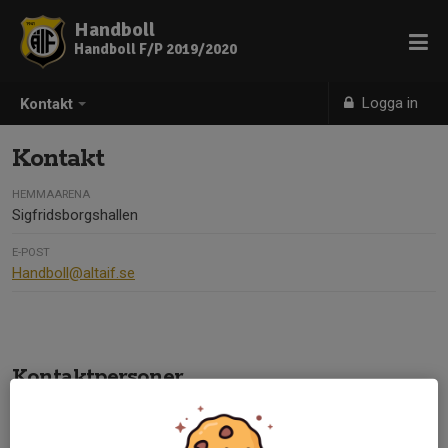
Handboll
Handboll F/P 2019/2020
Logga in
Kontakt
Kontakt
HEMMAARENA
Sigfridsborgshallen
E-POST
Handboll@altaif.se
Kontaktpersoner
Patrik Almström
Tränare