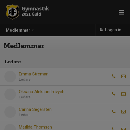
Gymnastik
2021 Guld
Logga in
Medlemmar
Medlemmar
Ledare
Emma Streman
Ledare
Oksana Aleksandrovych
Ledare
Carina Segersten
Ledare
Matilda Thomsen