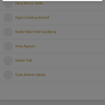
Olivia Boros Hoflin
Signe Ledskog Kernell
Stella Vikhe Patil Sundberg
Vera Ageyev
Vilmer Vall
Viola Andrén Härdin