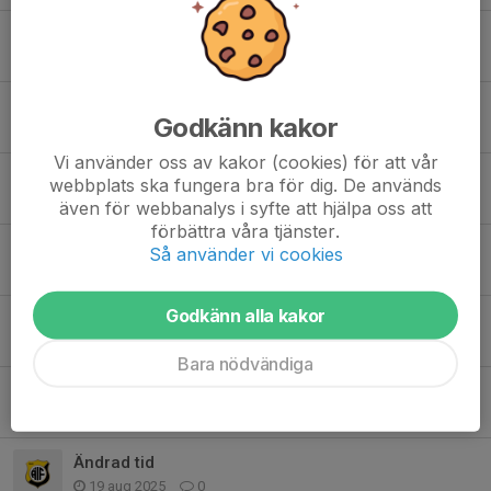
Våruppvisning
19 apr, 16:58
0
VT 2026
Godkänn kakor
21 jan, 15:42
1
Vi använder oss av kakor (cookies) för att vår
Hjälp till julavslutningen efterlyses
webbplats ska fungera bra för dig. De används
24 nov 2025
4
även för webbanalys i syfte att hjälpa oss att
förbättra våra tjänster.
Juluppvisning 2025
Så använder vi cookies
16 nov 2025
0
Godkänn alla kakor
Inställd träning 10/11
10 nov 2025
0
Bara nödvändiga
På måndag börjar gymnastiken!
4 sep 2025
0
Ändrad tid
19 aug 2025
0