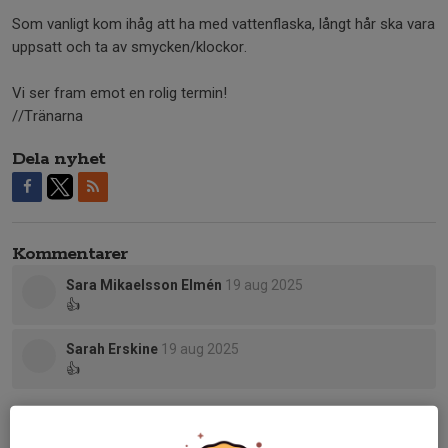
Som vanligt kom ihåg att ha med vattenflaska, långt hår ska vara
uppsatt och ta av smycken/klockor.
Vi ser fram emot en rolig termin!
//Tränarna
Dela nyhet
Kommentarer
Sara Mikaelsson Elmén
19 aug 2025
👍
Sarah Erskine
19 aug 2025
👍
Tidigare nyheter