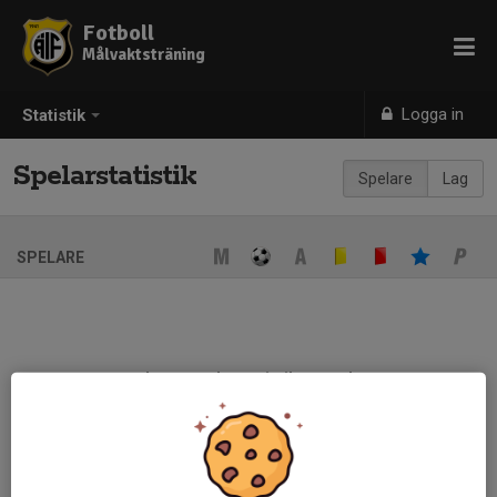
Fotboll
Målvaktsträning
Logga in
Statistik
Spelarstatistik
Spelare
Lag
SPELARE
Ingen spelarstatistik sparad
När ni fyller i uppställning på respektive match visas statistiken
automatiskt på denna sida