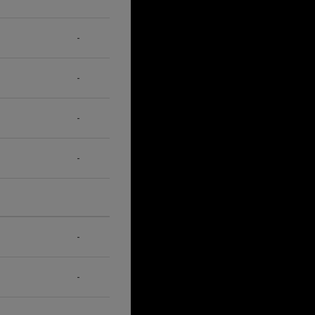
-
-
-
-
-
-