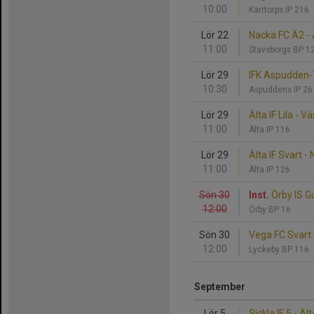
10:00
Kärrtorps IP 216
Lör 22
Nacka FC Ä2 - Ä
11:00
Stavsborgs BP 1
Lör 29
IFK Aspudden-Te
10:30
Aspuddens IP 2
Lör 29
Älta IF Lila - V
11:00
Älta IP 116
Lör 29
Älta IF Svart - 
11:00
Älta IP 126
Sön 30
Inst.
Örby IS Gu
12:00
Örby BP 16
Sön 30
Vega FC Svart 2
12:00
Lyckeby BP 116
September
Lör 5
Sickla IF 5 - Äl