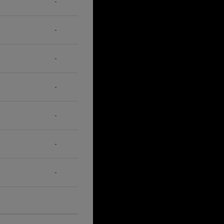
-
-
-
-
-
-
-