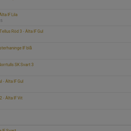
lta IF Lila
25
llus Röd 3 - Älta IF Gul
6
ästerhaninge IF blå
Norrtulls SK Svart 3
l - Älta IF Gul
 - Älta IF Vit
ta IF Svart