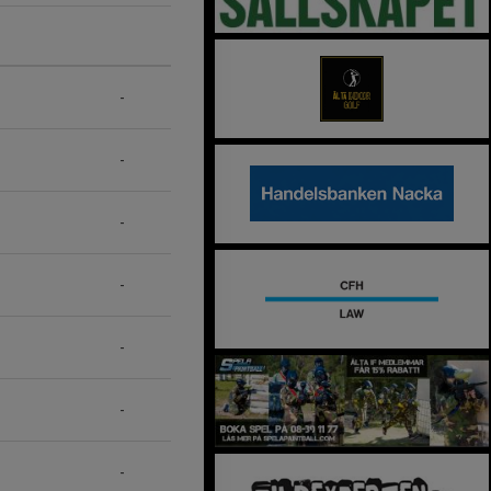
-
-
-
-
-
-
-