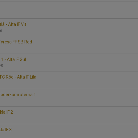
å - Älta IF Vit
36
 Tyresö FF SB Röd
 - Älta IF Gul
325
C Röd - Älta IF Lila
F Söderkamraterna 1
ckla IF 2
kla IF 3