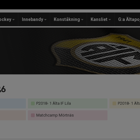
ockey
Innebandy
Konståkning
Kansliet
G:a Ältapo
26
P2018- 1 Älta IF Lila
P2018- 1 Älta
Matchcamp Mörtnäs