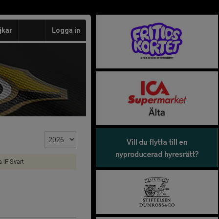
jkar
Logga in
 IF Svart