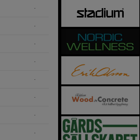
-
-
-
-
-
-
-
-