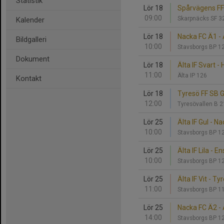
Statistik
Lör 18
Spårvägens FF 1
09:00
Skarpnäcks SF 
Kalender
Lör 18
Nacka FC Ä1 - Ä
Bildgalleri
10:00
Stavsborgs BP 1
Dokument
Lör 18
Älta IF Svart -
11:00
Älta IP 126
Kontakt
Lör 18
Tyresö FF SB Gu
12:00
Tyresövallen B 
Lör 25
Älta IF Gul - N
10:00
Stavsborgs BP 1
Lör 25
Älta IF Lila - 
10:00
Stavsborgs BP 1
Lör 25
Älta IF Vit - Ty
11:00
Stavsborgs BP 1
Lör 25
Nacka FC Ä2 - Ä
14:00
Stavsborgs BP 1