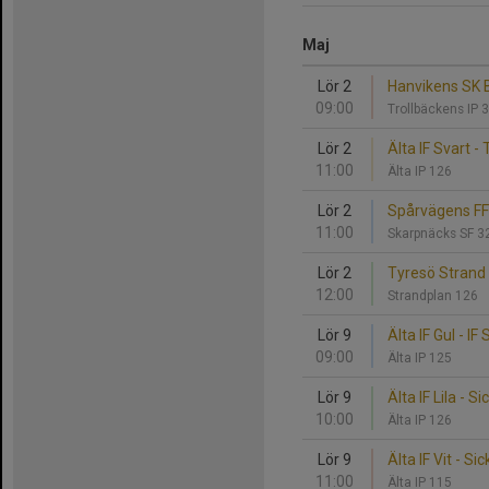
Maj
Lör 2
Hanvikens SK Bl
09:00
Trollbäckens IP 
Lör 2
Älta IF Svart -
11:00
Älta IP 126
Lör 2
Spårvägens FF 1
11:00
Skarpnäcks SF 
Lör 2
Tyresö Strand F
12:00
Strandplan 126
Lör 9
Älta IF Gul - I
09:00
Älta IP 125
Lör 9
Älta IF Lila - Si
10:00
Älta IP 126
Lör 9
Älta IF Vit - Sic
11:00
Älta IP 115