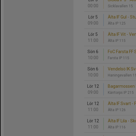
00:00
Sicklavallen 15
Lör 5
Älta IF Gul - St
09:00
Älta IP 125
Lör 5
Älta IF Vit - Ve
11:00
Älta IP 115
Sön 6
FoC Farsta FF Sv
10:00
Farsta IP 115
Sön 6
Vendelsö IK Sva
10:00
Haningevallen 
Lör 12
Bagarmossen Kä
09:00
Kärrtorps IP 215
Lör 12
Älta IF Svart -
11:00
Älta IP 126
Lör 12
Älta IF Lila - 
11:00
Älta IP 116