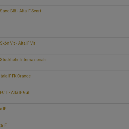
Sand Blå - Älta IF Svart
6
kön Vit - Älta IF Vit
6
FC Stockholm Internazionale
 Järla IF FK Orange
C 1 - Älta IF Gul
a IF
a IF