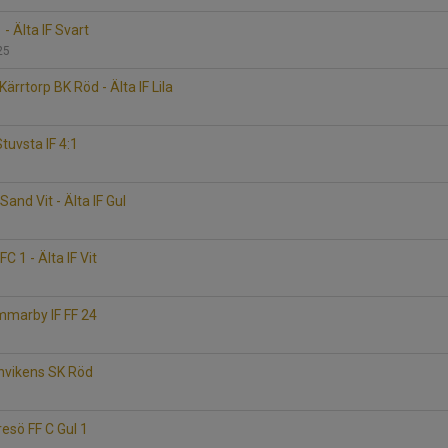
- Älta IF Svart
325
rrtorp BK Röd - Älta IF Lila
Stuvsta IF 4:1
Sand Vit - Älta IF Gul
6
C 1 - Älta IF Vit
ammarby IF FF 24
anvikens SK Röd
yresö FF C Gul 1