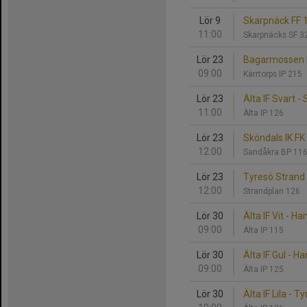
Lör 9
Skarpnäck FF 1 
11:00
Skarpnäcks SF 
Lör 23
Bagarmossen Kä
09:00
Kärrtorps IP 215
Lör 23
Älta IF Svart - 
11:00
Älta IP 126
Lör 23
Sköndals IK FK 
12:00
Sandåkra BP 11
Lör 23
Tyresö Strand F
12:00
Strandplan 126
Lör 30
Älta IF Vit - H
09:00
Älta IP 115
Lör 30
Älta IF Gul - H
09:00
Älta IP 125
Lör 30
Älta IF Lila - T