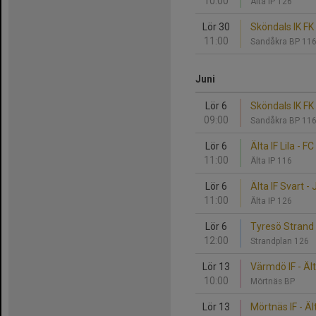
10:00
Älta IP 126
Lör 30
Sköndals IK FK 
11:00
Sandåkra BP 11
Juni
Lör 6
Sköndals IK FK S
09:00
Sandåkra BP 11
Lör 6
Älta IF Lila - 
11:00
Älta IP 116
Lör 6
Älta IF Svart -
11:00
Älta IP 126
Lör 6
Tyresö Strand F
12:00
Strandplan 126
Lör 13
Värmdö IF - Ält
10:00
Mörtnäs BP
Lör 13
Mörtnäs IF - Ält