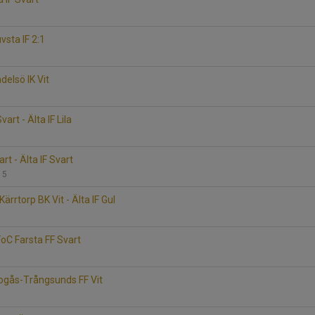
uvsta IF 2:1
ndelsö IK Vit
art - Älta IF Lila
rt - Älta IF Svart
115
rrtorp BK Vit - Älta IF Gul
 FoC Farsta FF Svart
Skogås-Trångsunds FF Vit