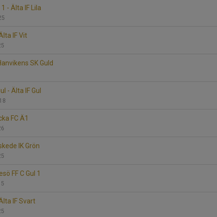
 - Älta IF Lila
325
lta IF Vit
25
 Hanvikens SK Guld
l - Älta IF Gul
218
acka FC Ä1
26
Enskede IK Grön
25
resö FF C Gul 1
15
lta IF Svart
25