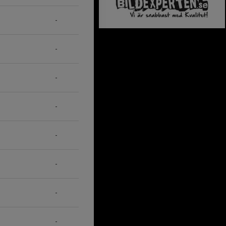
-
-
-
-
-
-
-
-