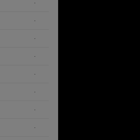
-
-
-
-
-
-
-
-