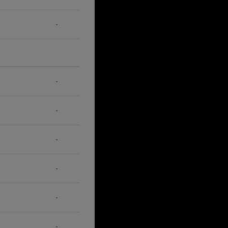
-
-
-
-
-
-
-