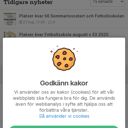
Tidigare nyheter
Platser kvar till Sommarlovsstart och Fotbollsskolan
27 maj, 11:39
0
Platser kvar Fotbollsskola augusti v 33 2025
25 jun 2025
0
Fotbollens dag 6 juni + Wallenstam-yran
2 jun 2025
0
Anmäl dig till vår roliga fotbollscup
13 maj 2025
0
Godkänn kakor
Wallenstams fotbollsyra 6 juni
Vi använder oss av kakor (cookies) för att vår
30 apr 2025
0
webbplats ska fungera bra för dig. De används
även för webbanalys i syfte att hjälpa oss att
Sportlovscamp 2025
förbättra våra tjänster.
5 feb 2025
0
Så använder vi cookies
Fotbollens dag 6 juni