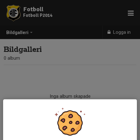
Fotboll
Fotboll P2014
Logga in
Bildgalleri
Bildgalleri
0 album
Inga album skapade