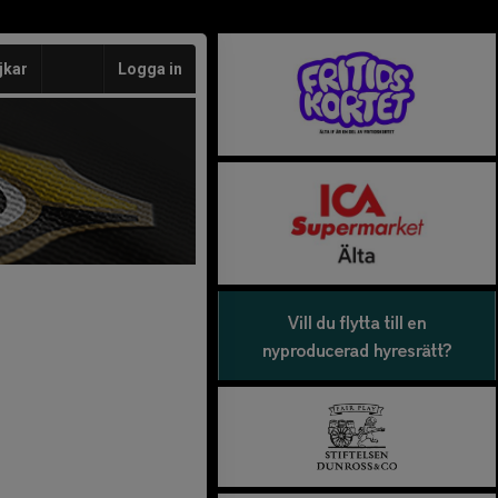
jkar
Logga in