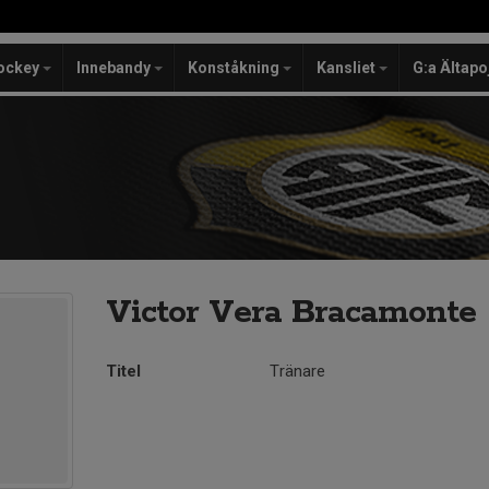
ockey
Innebandy
Konståkning
Kansliet
G:a Ältapo
Victor Vera Bracamonte
Titel
Tränare