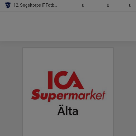
12. Segeltorps IF Fotboll Vit
0
0
0