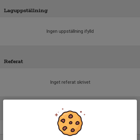
Laguppställning
Ingen uppställning ifylld
Referat
Inget referat skrivet
Tabell
P2010- 3C
M
+/-
P