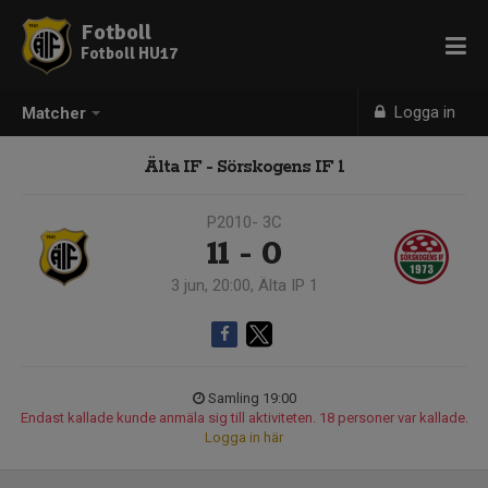
Fotboll
Fotboll HU17
Logga in
Matcher
Älta IF - Sörskogens IF 1
P2010- 3C
11 - 0
3 jun, 20:00, Älta IP 1
Samling 19:00
Endast kallade kunde anmäla sig till aktiviteten. 18 personer var kallade.
Logga in här