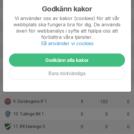
1. Västerhaninge IF 2
8
36
24
Godkänn kakor
2. Norrtulls SK 3A
9
22
21
Vi använder oss av kakor (cookies) för att vår
webbplats ska fungera bra för dig. De används
3. Älta IF 2
9
24
17
även för webbanalys i syfte att hjälpa oss att
förbättra våra tjänster.
4. Karlbergs BK Vit
8
23
14
Så använder vi cookies
5. Ösmo GIF FK vit
8
23
11
Godkänn alla kakor
6. Skogås-Trångsunds FF Blå
8
-3
10
Bara nödvändiga
7. Älvsjö AIK FF Div 3
8
-2
7
8. Hanvikens SK Vit
9
-21
6
9. Sörskogens IF 1
9
-102
0
10. Tullinge BK 1
0
0
0
11. IFK Haninge 3
0
0
0