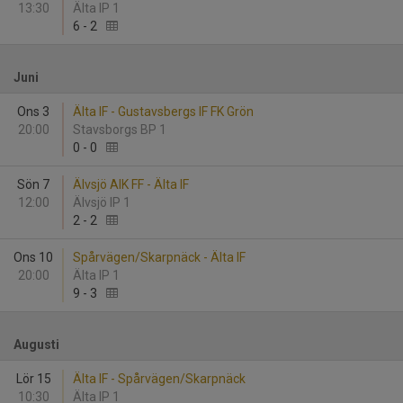
13:30
Älta IP 1
6
-
2
Juni
Ons 3
Älta IF - Gustavsbergs IF FK Grön
20:00
Stavsborgs BP 1
0
-
0
Sön 7
Älvsjö AIK FF - Älta IF
12:00
Älvsjö IP 1
2
-
2
Ons 10
Spårvägen/Skarpnäck - Älta IF
20:00
Älta IP 1
9
-
3
Augusti
Lör 15
Älta IF - Spårvägen/Skarpnäck
10:30
Älta IP 1