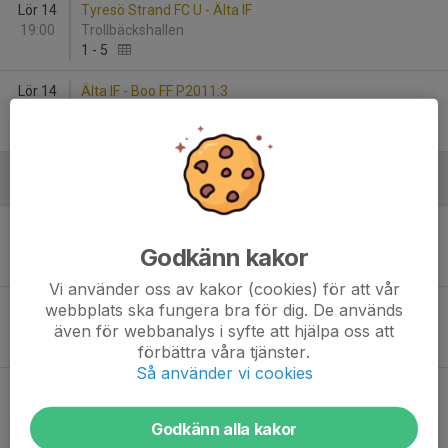
Lör 14
Tyresö Strand FC U - Älta IF
19:00
Trollbäckshallen
1
-
5
Lör 14
Älta IF - Boo FF P2011:3
20:00
Stavsborgshallen 1
2
-
2
April
Lör 11
Värmdö IF Vit - Älta IF
14:00
Värmdövallen 1
Godkänn kakor
3
-
1
Vi använder oss av kakor (cookies) för att vår
Sön 19
Älta IF - Enskede IK Svart
webbplats ska fungera bra för dig. De används
10:45
Älta IP 1
även för webbanalys i syfte att hjälpa oss att
4
-
1
förbättra våra tjänster.
Så använder vi cookies
Sön 19
Djurgårdens TFF - Älta IF
14:30
Östermalms IP 1
Godkänn alla kakor
2
-
1