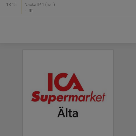
18:15
Nacka IP 1 (hall)
-