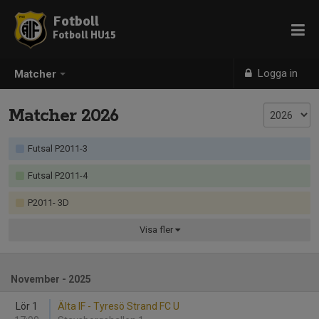
Fotboll
Fotboll HU15
Logga in
Matcher
Matcher 2026
Futsal P2011-3
Futsal P2011-4
P2011- 3D
Visa
fler
November - 2025
Lör 1
Älta IF - Tyresö Strand FC U