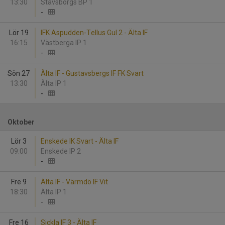
13:30
Stavsborgs BP 1
-
Lör 19
IFK Aspudden-Tellus Gul 2 - Älta IF
16:15
Västberga IP 1
-
Sön 27
Älta IF - Gustavsbergs IF FK Svart
13:30
Älta IP 1
-
Oktober
Lör 3
Enskede IK Svart - Älta IF
09:00
Enskede IP 2
-
Fre 9
Älta IF - Värmdö IF Vit
18:30
Älta IP 1
-
Fre 16
Sickla IF 3 - Älta IF