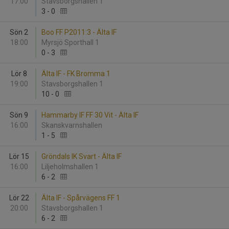
17:00
Stavsborgshallen 1
3
-
0
Sön 2
Boo FF P2011:3 - Älta IF
18:00
Myrsjö Sporthall 1
0
-
3
Lör 8
Älta IF - FK Bromma 1
19:00
Stavsborgshallen 1
10
-
0
Sön 9
Hammarby IF FF 30 Vit - Älta IF
16:00
Skanskvarnshallen
1
-
5
Lör 15
Gröndals IK Svart - Älta IF
16:00
Liljeholmshallen 1
6
-
2
Lör 22
Älta IF - Spårvägens FF 1
20:00
Stavsborgshallen 1
6
-
2