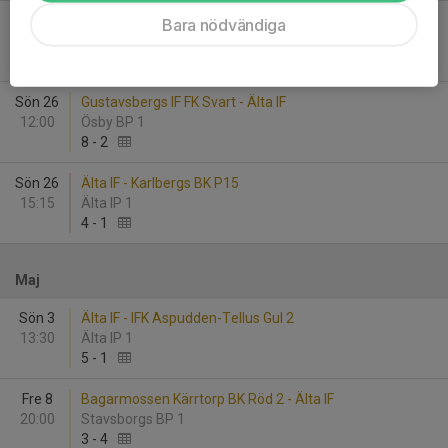
Ons 22
Älta IF - Sickla IF 3
Bara nödvändiga
20:00
Älta IP 1
6
-
2
Sön 26
Gustavsbergs IF FK Svart - Älta IF
12:00
Ösby BP 1
8
-
2
Sön 26
Älta IF - Karlbergs BK P15
15:15
Älta IP 1
4
-
1
Maj
Sön 3
Älta IF - IFK Aspudden-Tellus Gul 2
13:30
Älta IP 1
5
-
1
Fre 8
Bagarmossen Kärrtorp BK Röd 2 - Älta IF
20:00
Stavsborgs BP 1
3
-
4