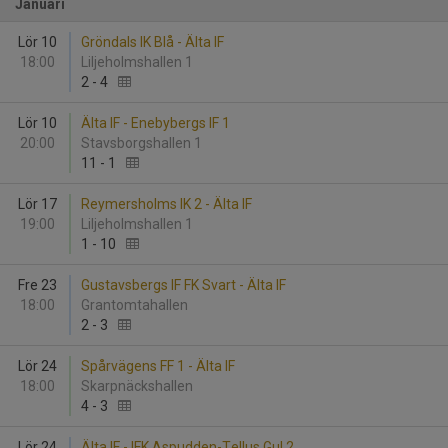
Januari
Lör 10
Gröndals IK Blå - Älta IF
18:00
Liljeholmshallen 1
2
-
4
Lör 10
Älta IF - Enebybergs IF 1
20:00
Stavsborgshallen 1
11
-
1
Lör 17
Reymersholms IK 2 - Älta IF
19:00
Liljeholmshallen 1
1
-
10
Fre 23
Gustavsbergs IF FK Svart - Älta IF
18:00
Grantomtahallen
2
-
3
Lör 24
Spårvägens FF 1 - Älta IF
18:00
Skarpnäckshallen
4
-
3
Lör 24
Älta IF - IFK Aspudden-Tellus Gul 2