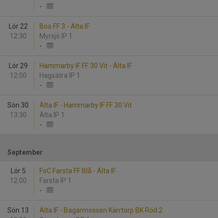
-
Lör 22
Boo FF 3 - Älta IF
12:30
Myrsjö IP 1
-
Lör 29
Hammarby IF FF 30 Vit - Älta IF
12:00
Hagsätra IP 1
-
Sön 30
Älta IF - Hammarby IF FF 30 Vit
13:30
Älta IP 1
-
September
Lör 5
FoC Farsta FF Blå - Älta IF
12:00
Farsta IP 1
-
Sön 13
Älta IF - Bagarmossen Kärrtorp BK Röd 2