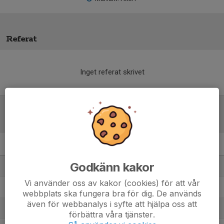
Referat
Inget referat skrivet
Tabell
Futsal P2011-3
M
+/-
P
Godkänn kakor
1. Älta IF 1
14
63
36
Vi använder oss av kakor (cookies) för att vår
2. IFK Aspudden-Tellus Gul 2
14
13
26
webbplats ska fungera bra för dig. De används
även för webbanalys i syfte att hjälpa oss att
3. Gustavsbergs IF FK Svart
14
27
25
förbättra våra tjänster.