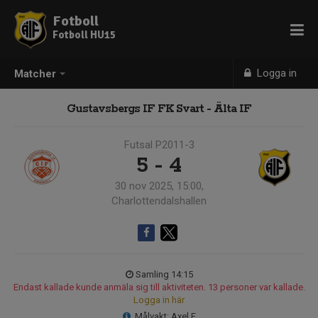
Fotboll
Fotboll HU15
Logga in
Matcher
Gustavsbergs IF FK Svart - Älta IF
Futsal P2011-3
5 - 4
30 nov 2025, 15:00,
Charlottendalshallen
Samling 14:15
Endast kallade kunde anmäla sig till aktiviteten. 13 personer var kallade.
Logga in här
Målvakt: Axel F