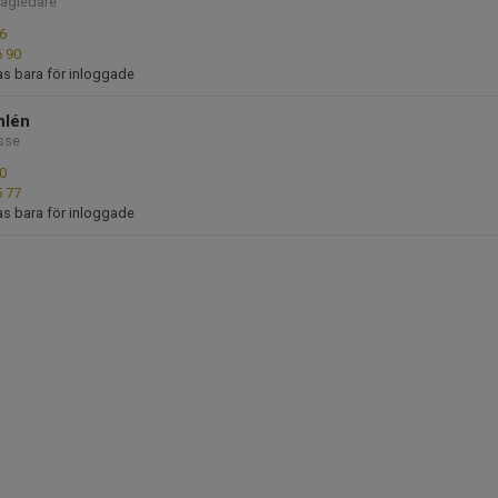
lagledare
6
6 90
as bara för inloggade
hlén
sse
0
5 77
as bara för inloggade