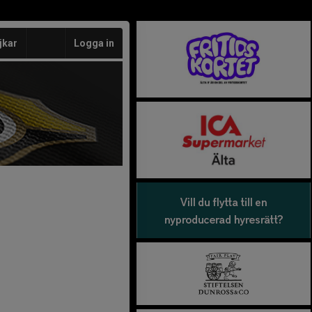
jkar
Logga in