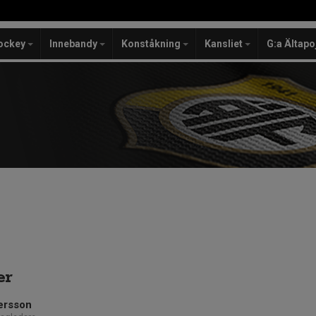
ockey
Innebandy
Konståkning
Kansliet
G:a Ältapo
er
ersson