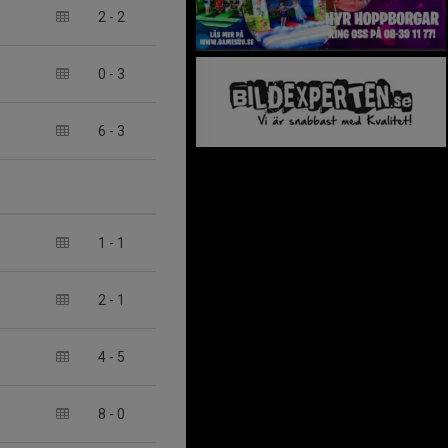
2
-
2
0
-
3
6
-
3
1
-
1
2
-
1
4
-
5
8
-
0