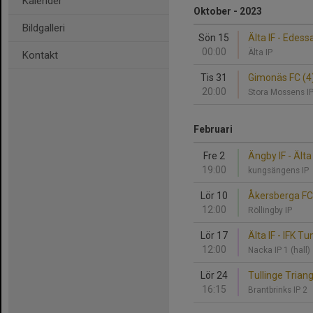
Kalender
Oktober - 2023
Bildgalleri
Sön 15
Älta IF - Edess
00:00
Älta IP
Kontakt
Tis 31
Gimonäs FC (4) 
20:00
Stora Mossens I
Februari
Fre 2
Ängby IF - Älta 
19:00
kungsängens IP
Lör 10
Åkersberga FC -
12:00
Röllingby IP
Lör 17
Älta IF - IFK T
12:00
Nacka IP 1 (hall)
Lör 24
Tullinge Triange
16:15
Brantbrinks IP 2