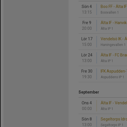
Sön 4
Boo FF - Älta IF
13:15
Boovallen 1
Fre 9
Älta IF - Hanvi
20:00
Älta IP 1
Lör 17
Vendelsö IK - Ä
15:00
Haningevallen 1
Lör 24
Älta IF - FC B
13:00
Älta IP 1
Fre 30
IFK Aspudden-Te
19:30
Aspuddens IP 1
September
Ons 4
Älta IF - Vende
00:00
Älta IP 1
Sön 8
Segeltorps Idro
13:00
Segeltorps IP 1