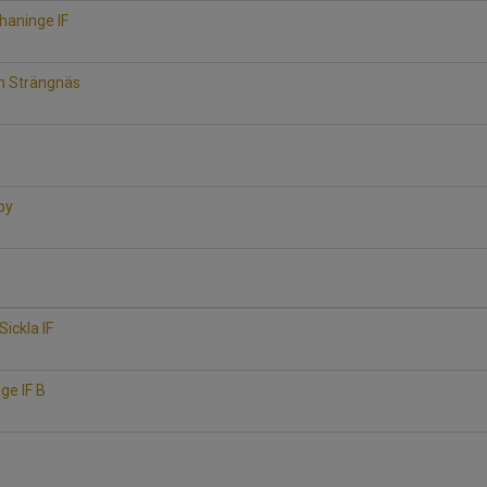
rhaninge IF
jan Strängnäs
sby
 Sickla IF
nge IF B