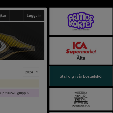
jkar
Logga in
up 23/24 B grupp 6