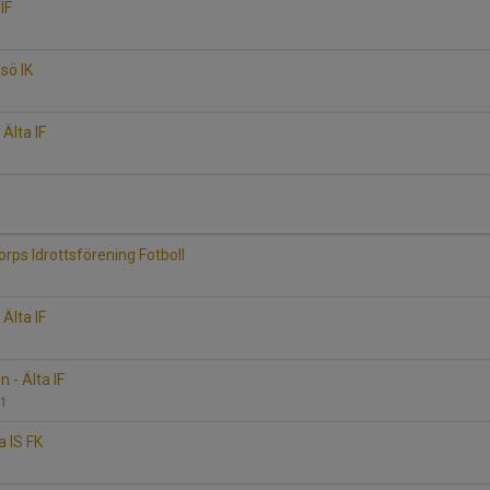
IF
lsö IK
Älta IF
2
torps Idrottsförening Fotboll
Älta IF
2
 - Älta IF
 1
a IS FK