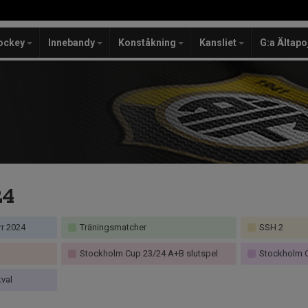
ockey
Innebandy
Konståkning
Kansliet
G:a Ältapo
24
rr 2024
Träningsmatcher
SSH 2
Stockholm Cup 23/24 A+B slutspel
Stockholm C
val