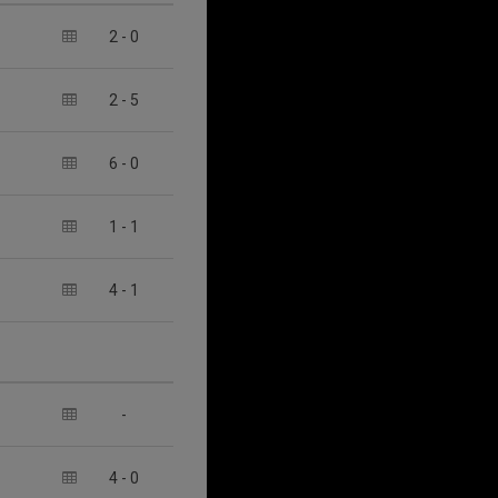
2
-
0
2
-
5
6
-
0
1
-
1
4
-
1
-
4
-
0