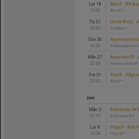
Lör 18
Älta IF - IFK A
13:00
Älta IP 1
Tis 21
Ursvik IK (6) - Ä
20:00
Örvallen 1
Sön 26
Reymersholms I
16:00
Zinkensdamms I
Mån 27
Assyriska FF - 
20:00
Geneta Sportfält
Fre 31
Älta IF - Rågsv
20:00
Älta IP 1
Juni
Mån 3
Bollstanäs SK B
20:15
Bollstanäs IP 1
Lör 8
Fittja IF - Älta I
14:00
Fittja BP 1