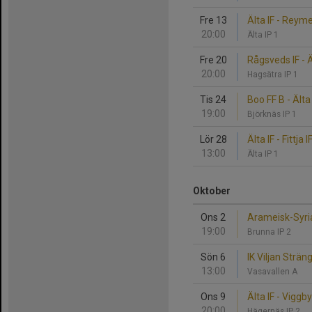
Fre 13
Älta IF - Reym
20:00
Älta IP 1
Fre 20
Rågsveds IF - Ä
20:00
Hagsätra IP 1
Tis 24
Boo FF B - Älta 
19:00
Björknäs IP 1
Lör 28
Älta IF - Fittja I
13:00
Älta IP 1
Oktober
Ons 2
Arameisk-Syrian
19:00
Brunna IP 2
Sön 6
IK Viljan Sträng
13:00
Vasavallen A
Ons 9
Älta IF - Viggb
20:00
Hägernäs IP 2