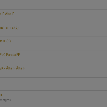
 IF Älta IF
ergshamra (5)
ds IF (6)
- FoC Farsta FF
1
 - Älta IF Älta IF
 IF
Konstgräs