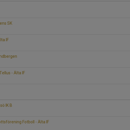
kens SK
lta IF
randbergen
llus - Älta IF
lsö IK B
ttsförening Fotboll - Älta IF