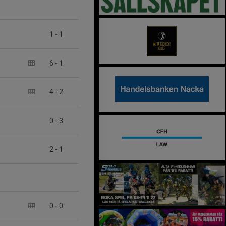
1
-
1
6
-
1
4
-
2
0
-
3
2
-
1
0
-
0