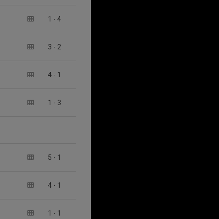
1
-
4
3
-
2
4
-
1
1
-
3
5
-
1
4
-
1
1
-
1