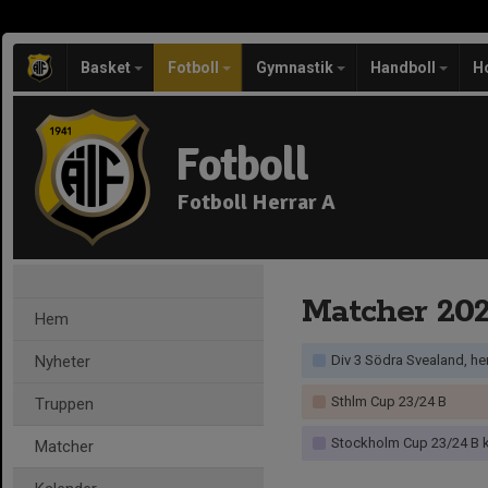
Basket
Fotboll
Gymnastik
Handboll
H
Fotboll
Fotboll Herrar A
Matcher 20
Hem
Nyheter
Div 3 Södra Svealand, he
Sthlm Cup 23/24 B
Truppen
Stockholm Cup 23/24 B k
Matcher