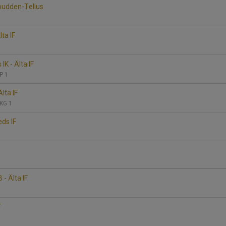
spudden-Tellus
lta IF
K - Älta IF
P 1
Älta IF
 KG 1
eds IF
 - Älta IF
F