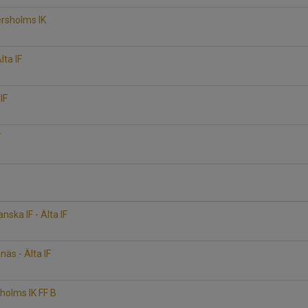
ersholms IK
lta IF
IF
F
ska IF - Älta IF
näs - Älta IF
yholms IK FF B