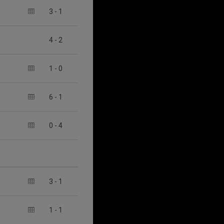
3
-
1
4
-
2
1
-
0
6
-
1
0
-
4
3
-
1
1
-
1