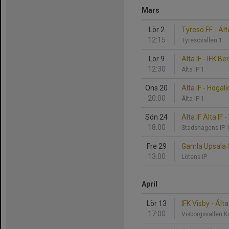
Mars
Lör 2
Tyresö FF - Älta
12:15
Tyresövallen 1
Lör 9
Älta IF - IFK B
12:30
Älta IP 1
Ons 20
Älta IF - Högali
20:00
Älta IP 1
Sön 24
Älta IF Älta IF 
18:00
Stadshagens IP 
Fre 29
Gamla Upsala SK
13:00
Lötens IP
April
Lör 13
IFK Visby - Älta
17:00
Visborgsvallen 