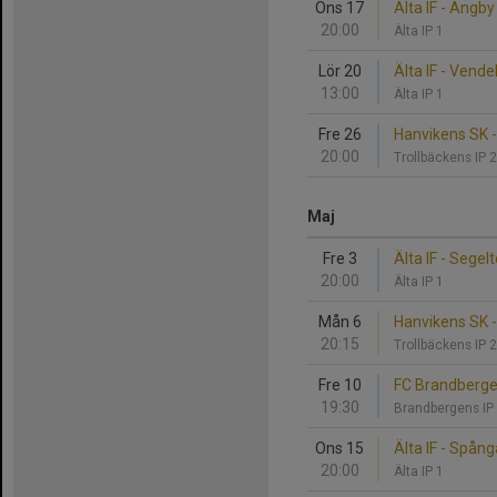
Ons 17
Älta IF - Ängby 
20:00
Älta IP 1
Lör 20
Älta IF - Vende
13:00
Älta IP 1
Fre 26
Hanvikens SK - 
20:00
Trollbäckens IP 
Maj
Fre 3
Älta IF - Segel
20:00
Älta IP 1
Mån 6
Hanvikens SK - 
20:15
Trollbäckens IP 
Fre 10
FC Brandbergen
19:30
Brandbergens IP
Ons 15
Älta IF - Spång
20:00
Älta IP 1