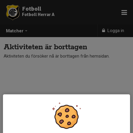
Fotboll
Fotboll Herrar A
Logga in
Matcher
Aktiviteten är borttagen
Aktiviteten du försöker nå är borttagen från hemsidan.