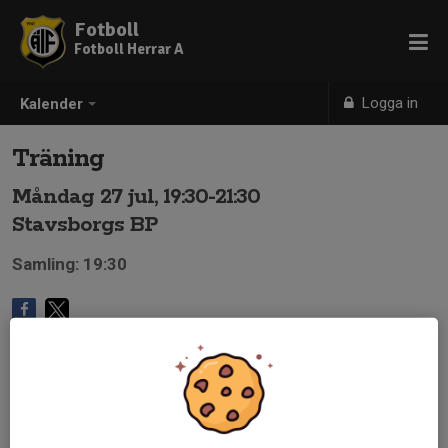
Fotboll
Fotboll Herrar A
Logga in
Kalender
Träning
Måndag 27 jul, 19:30-21:30
Stavsborgs BP
Samling: 19:30