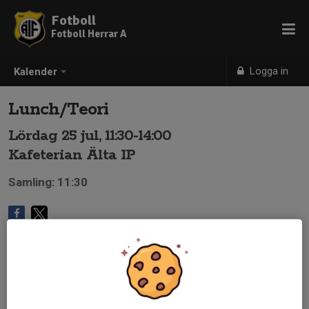
Fotboll
Fotboll Herrar A
Logga in
Kalender
Lunch/Teori
Lördag 25 jul, 11:30-14:00
Kafeterian Älta IP
Samling: 11:30