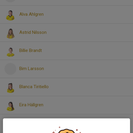
Alva Ahlgren
Astrid Nilsson
Billie Brandt
Bim Larsson
Blanca Tiritiello
Eira Hällgren
Elsie Kamras