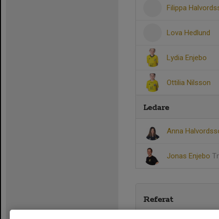
Filippa Halvord
Lova Hedlund
Lydia Enjebo
Ottilia Nilsson
Ledare
Anna Halvords
Jonas Enjebo
T
Referat