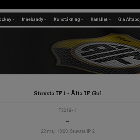
ockey
Innebandy
Konståkning
Kansliet
G:a Ältapo
Stuvsta IF 1 - Älta IF Gul
F2018- 1
-
22 maj, 18:00, Stuvsta IP 2