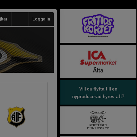
jkar
Logga in